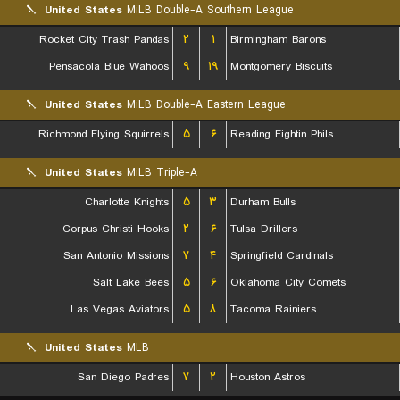
United States
MiLB Double-A Southern League
Rocket City Trash Pandas
۲
۱
Birmingham Barons
Pensacola Blue Wahoos
۹
۱۹
Montgomery Biscuits
United States
MiLB Double-A Eastern League
Richmond Flying Squirrels
۵
۶
Reading Fightin Phils
United States
MiLB Triple-A
Charlotte Knights
۵
۳
Durham Bulls
Corpus Christi Hooks
۲
۶
Tulsa Drillers
San Antonio Missions
۷
۴
Springfield Cardinals
Salt Lake Bees
۵
۶
Oklahoma City Comets
Las Vegas Aviators
۵
۸
Tacoma Rainiers
United States
MLB
San Diego Padres
۷
۲
Houston Astros