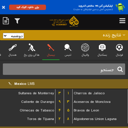
اپلیکیشن آس 90 مختص اندروید
برای دانلود کلیک کنید
(دسترسی آسان و بدون فیلترشکن به سایت)
نتایج زنده
فوتبال
بسکتبال
والیبال
تنیس
بیسبال
هاکی روی یخ
هندبال
ف
Mexico
LMB
Sultanes de Monterrey
۳
۱
Charros de Jalisco
Caliente de Durango
۹
۳
Aceseros de Monclova
Olmecas de Tabasco
۴
۵
Bravos de Leon
Toros de Tijuana
۲
۸
Algodoneros Union Laguna